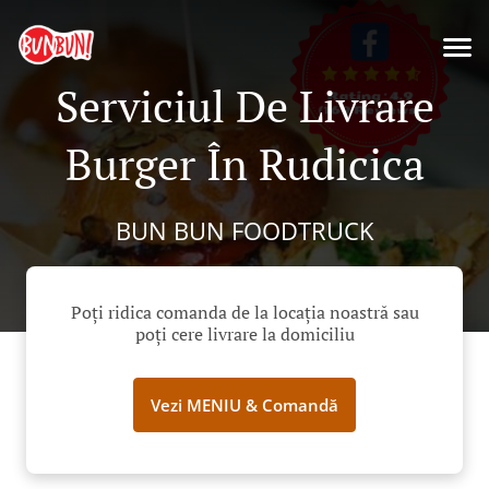
Serviciul De Livrare
Burger În Rudicica
BUN BUN FOODTRUCK
Poți ridica comanda de la locația noastră sau
poți cere livrare la domiciliu
Vezi MENIU & Comandă