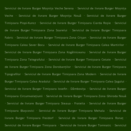
.
Serviciul de livrare Burger Moșnița Veche Serena
Serviciul de livrare Burger Moșnița
.
.
Veche
Serviciul de livrare Burger Moșnița Nouă
Serviciul de livrare Burger
.
.
Timișoara Plopi-Kuncz
Serviciul de livrare Burger Timișoara Ciarda Roșie
Serviciul
.
de livrare Burger Timișoara Zona Soarelui
Serviciul de livrare Burger Timișoara
.
.
Fabric
Serviciul de livrare Burger Timișoara Zona Crișan
Serviciul de livrare Burger
.
.
Timișoara Calea Sever Bocu
Serviciul de livrare Burger Timișoara Calea Martirilor
.
Serviciul de livrare Burger Timișoara Zona Kogălniceanu
Serviciul de livrare Burger
.
.
Timișoara Zona Telegrafului
Serviciul de livrare Burger Timișoara Cetate
Serviciul
.
de livrare Burger Timișoara Zona Dorobanților
Serviciul de livrare Burger Timișoara
.
.
Tipografilor
Serviciul de livrare Burger Timișoara Zona Modern
Serviciul de livrare
.
.
Burger Timișoara Calea Aradului
Serviciul de livrare Burger Timișoara Calea Șagului
.
Serviciul de livrare Burger Timișoara Iosefin - Dâmbovița
Serviciul de livrare Burger
.
Timișoara Circumvalațiunii
Serviciul de livrare Burger Timișoara Zona Ghiroda Nouă
.
.
Serviciul de livrare Burger Timișoara Steaua - Fratelia
Serviciul de livrare Burger
.
.
Timișoara Blașcovici
Serviciul de livrare Burger Timișoara Mehala
Serviciul de
.
.
livrare Burger Timișoara Freidorf
Serviciul de livrare Burger Timișoara Ronaț
.
.
Serviciul de livrare Burger Timișoara
Serviciul de livrare Burger Tomnatic
Serviciul