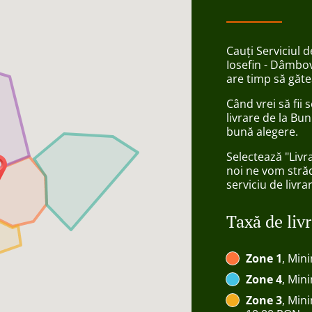
Cauți Serviciul 
Iosefin - Dâmbov
are timp să găte
Când vrei să fii
livrare de la Bu
bună alegere.
Selectează "Livr
noi ne vom străd
serviciu de livra
Taxă de liv
Zone 1
, Min
Zone 4
, Min
Zone 3
, Min