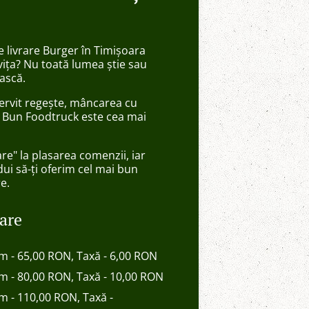
de livrare Burger în Timișoara
ița? Nu toată lumea știe sau
ască.
 servit regește, mâncarea cu
n Bun Foodtruck este cea mai
are" la plasarea comenzii, iar
ui să-ți oferim cel mai bun
re.
rare
im - 65,00 RON, Taxă - 6,00 RON
im - 80,00 RON, Taxă - 10,00 RON
im - 110,00 RON, Taxă -