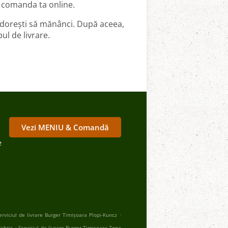
 comanda ta online.
 dorești să mănânci. După aceea,
ul de livrare.
Vezi MENIU & Comandă
e
.
erviciul de livrare Burger Timișoara Plopi-Kuncz
.
Fabric
Serviciul de livrare Burger Timișoara Zona