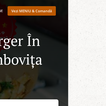
NE
Vezi MENIU & Comandă
rger În
mbovița