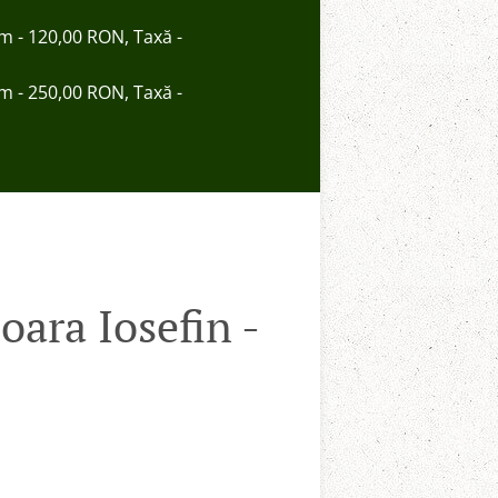
im - 120,00 RON, Taxă -
im - 250,00 RON, Taxă -
ara Iosefin -