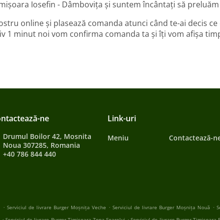
imișoara Iosefin - Dâmbovița și suntem încântați să preluăm
ostru online și plasează comanda atunci când te-ai decis ce
v 1 minut noi vom confirma comanda ta și îți vom afișa timp
ntactează-ne
Link-uri
Drumul Boilor 42, Mosnita
Meniu
Contactează-n
Noua 307285, Romania
+40 786 844 440
.
.
.
a
Serviciul de livrare Burger Moșnița Veche
Serviciul de livrare Burger Moșnița Nouă
S
.
.
Serviciul de livrare Burger Timișoara Zona Soarelui
Serviciul de livrare Burger Timișoara 