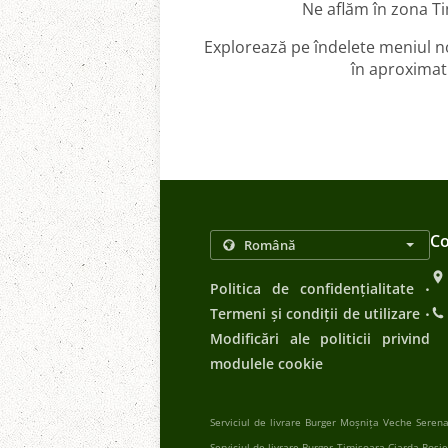
Ne aflăm în zona T
Explorează pe îndelete meniul n
în aproximati
Co
.
Politica de confidențialitate
.
Termeni și condiții de utilizare
Modificări ale politicii privind
modulele cookie
Serviciul de livrare Burger Moșnița Veche Seren
Serviciul de livrare Burger Timișoara Ciarda Roșie