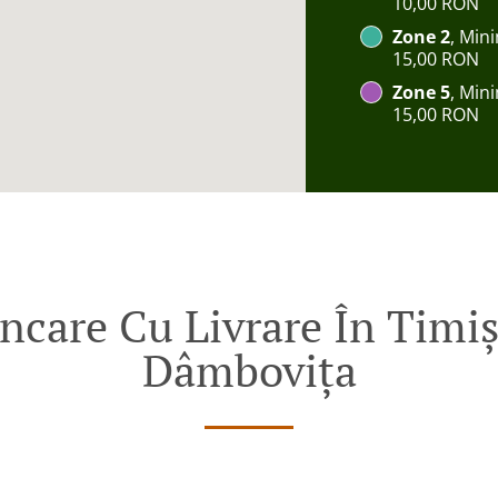
10,00 RON
Zone 2
, Min
15,00 RON
Zone 5
, Min
15,00 RON
are Cu Livrare În Timișo
Dâmbovița