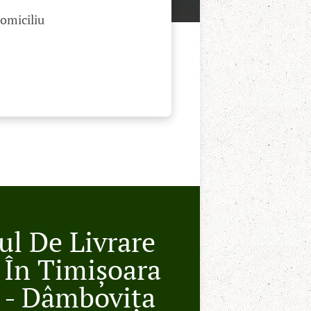
domiciliu
ul De Livrare
 În Timișoara
n - Dâmbovița