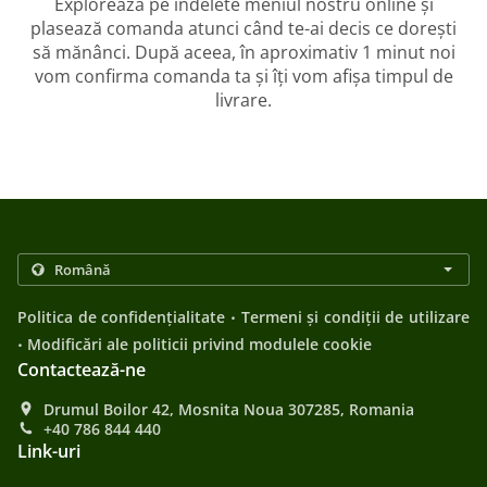
Explorează pe îndelete meniul nostru online și
plasează comanda atunci când te-ai decis ce dorești
să mănânci. După aceea, în aproximativ 1 minut noi
vom confirma comanda ta și îți vom afișa timpul de
livrare.
.
Politica de confidențialitate
Termeni și condiții de utilizare
.
Modificări ale politicii privind modulele cookie
Contactează-ne
Drumul Boilor 42, Mosnita Noua 307285, Romania
+40 786 844 440
Link-uri