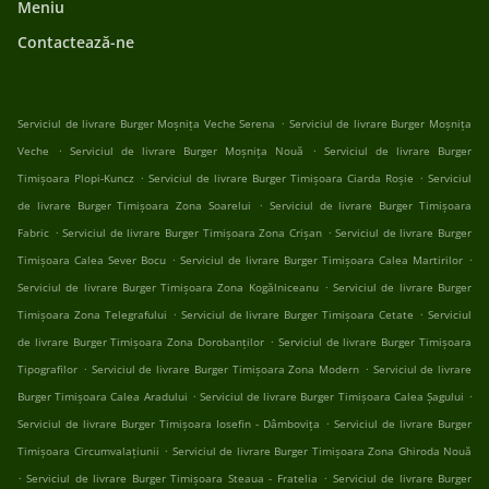
Meniu
Contactează-ne
.
Serviciul de livrare Burger Moșnița Veche Serena
Serviciul de livrare Burger Moșnița
.
.
Veche
Serviciul de livrare Burger Moșnița Nouă
Serviciul de livrare Burger
.
.
Timișoara Plopi-Kuncz
Serviciul de livrare Burger Timișoara Ciarda Roșie
Serviciul
.
de livrare Burger Timișoara Zona Soarelui
Serviciul de livrare Burger Timișoara
.
.
Fabric
Serviciul de livrare Burger Timișoara Zona Crișan
Serviciul de livrare Burger
.
.
Timișoara Calea Sever Bocu
Serviciul de livrare Burger Timișoara Calea Martirilor
.
Serviciul de livrare Burger Timișoara Zona Kogălniceanu
Serviciul de livrare Burger
.
.
Timișoara Zona Telegrafului
Serviciul de livrare Burger Timișoara Cetate
Serviciul
.
de livrare Burger Timișoara Zona Dorobanților
Serviciul de livrare Burger Timișoara
.
.
Tipografilor
Serviciul de livrare Burger Timișoara Zona Modern
Serviciul de livrare
.
.
Burger Timișoara Calea Aradului
Serviciul de livrare Burger Timișoara Calea Șagului
.
Serviciul de livrare Burger Timișoara Iosefin - Dâmbovița
Serviciul de livrare Burger
.
Timișoara Circumvalațiunii
Serviciul de livrare Burger Timișoara Zona Ghiroda Nouă
.
.
Serviciul de livrare Burger Timișoara Steaua - Fratelia
Serviciul de livrare Burger