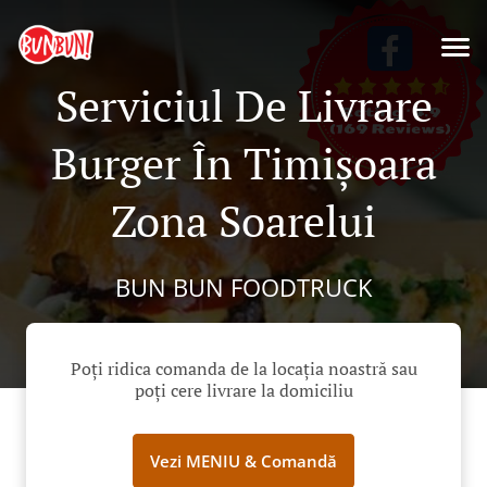
Serviciul De Livrare
Burger În Timișoara
Zona Soarelui
BUN BUN FOODTRUCK
Poți ridica comanda de la locația noastră sau
poți cere livrare la domiciliu
Vezi MENIU & Comandă