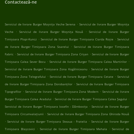
Contactează-ne
.
Serviciul de livrare Burger Moșnița Veche Serena
Serviciul de livrare Burger Moșnița
.
.
Veche
Serviciul de livrare Burger Moșnița Nouă
Serviciul de livrare Burger
.
.
Timișoara Plopi-Kuncz
Serviciul de livrare Burger Timișoara Ciarda Roșie
Serviciul
.
de livrare Burger Timișoara Zona Soarelui
Serviciul de livrare Burger Timișoara
.
.
Fabric
Serviciul de livrare Burger Timișoara Zona Crișan
Serviciul de livrare Burger
.
.
Timișoara Calea Sever Bocu
Serviciul de livrare Burger Timișoara Calea Martirilor
.
Serviciul de livrare Burger Timișoara Zona Kogălniceanu
Serviciul de livrare Burger
.
.
Timișoara Zona Telegrafului
Serviciul de livrare Burger Timișoara Cetate
Serviciul
.
de livrare Burger Timișoara Zona Dorobanților
Serviciul de livrare Burger Timișoara
.
.
Tipografilor
Serviciul de livrare Burger Timișoara Zona Modern
Serviciul de livrare
.
.
Burger Timișoara Calea Aradului
Serviciul de livrare Burger Timișoara Calea Șagului
.
Serviciul de livrare Burger Timișoara Iosefin - Dâmbovița
Serviciul de livrare Burger
.
Timișoara Circumvalațiunii
Serviciul de livrare Burger Timișoara Zona Ghiroda Nouă
.
.
Serviciul de livrare Burger Timișoara Steaua - Fratelia
Serviciul de livrare Burger
.
.
Timișoara Blașcovici
Serviciul de livrare Burger Timișoara Mehala
Serviciul de