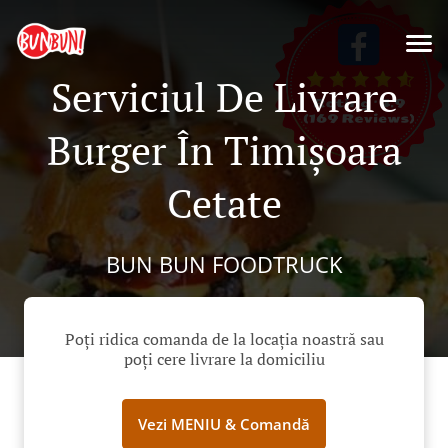
Serviciul De Livrare
Burger În Timișoara
Cetate
BUN BUN FOODTRUCK
Poți ridica comanda de la locația noastră sau
poți cere livrare la domiciliu
Vezi MENIU & Comandă