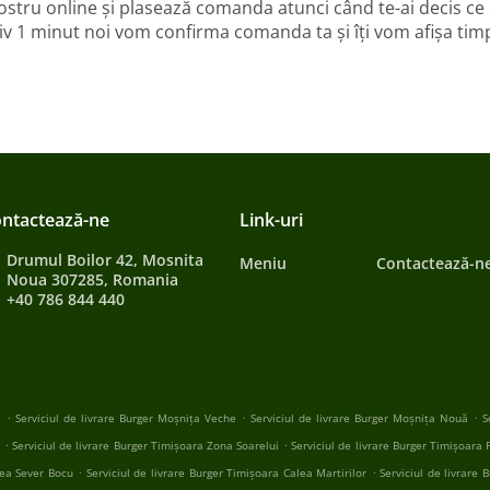
ostru online și plasează comanda atunci când te-ai decis ce
v 1 minut noi vom confirma comanda ta și îți vom afișa timp
ntactează-ne
Link-uri
Drumul Boilor 42, Mosnita
Meniu
Contactează-n
Noua 307285, Romania
+40 786 844 440
.
.
.
a
Serviciul de livrare Burger Moșnița Veche
Serviciul de livrare Burger Moșnița Nouă
S
.
.
Serviciul de livrare Burger Timișoara Zona Soarelui
Serviciul de livrare Burger Timișoara 
.
.
lea Sever Bocu
Serviciul de livrare Burger Timișoara Calea Martirilor
Serviciul de livrare