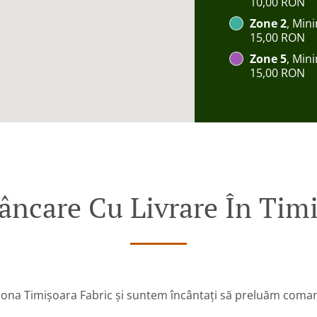
10,00 RON
Zone 2
, Min
15,00 RON
Zone 5
, Min
15,00 RON
care Cu Livrare În Timi
zona Timișoara Fabric și suntem încântați să preluăm coman