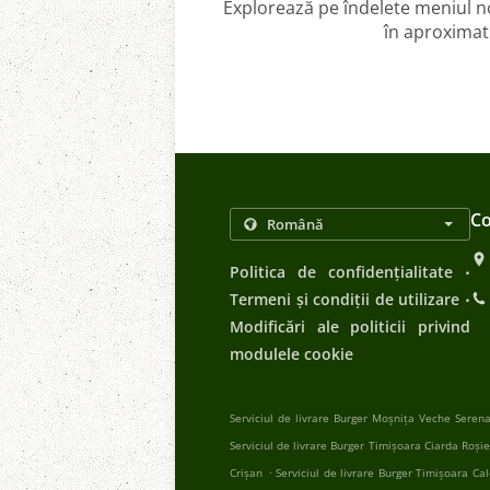
Explorează pe îndelete meniul n
în aproximati
Co
.
Politica de confidențialitate
.
Termeni și condiții de utilizare
Modificări ale politicii privind
modulele cookie
Serviciul de livrare Burger Moșnița Veche Seren
Serviciul de livrare Burger Timișoara Ciarda Roșie
.
Crișan
Serviciul de livrare Burger Timișoara Ca