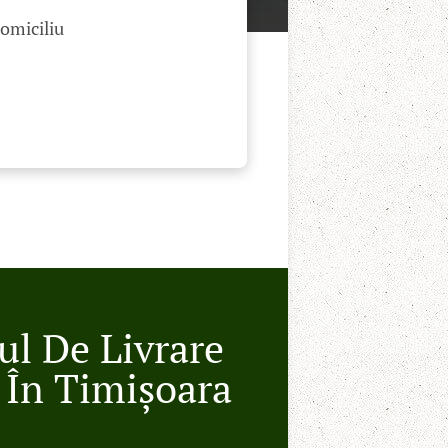
domiciliu
ul De Livrare
 În Timișoara