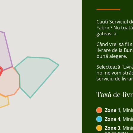
Cauți Serviciul 
Fabric? Nu toată
gătească.
Când vrei să fii
livrare de la Bu
bună alegere.
Selectează "Livr
noi ne vom străd
serviciu de livra
Taxă de liv
Zone 1
, Min
Zone 4
, Min
Zone 3
, Min