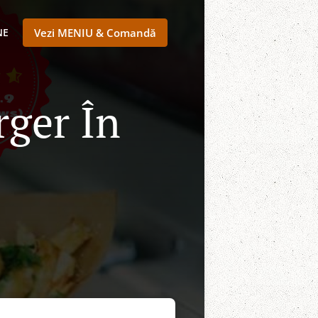
NE
Vezi MENIU & Comandă
rger În