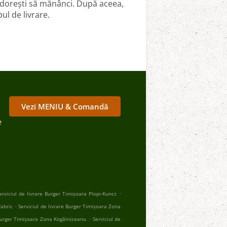
 dorești să mănânci. După aceea,
ul de livrare.
Vezi MENIU & Comandă
e
.
erviciul de livrare Burger Timișoara Plopi-Kuncz
.
Fabric
Serviciul de livrare Burger Timișoara Zona
.
 Burger Timișoara Zona Kogălniceanu
Serviciul de