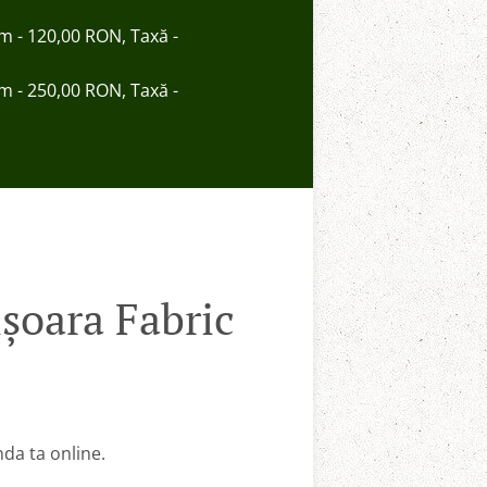
im - 120,00 RON, Taxă -
im - 250,00 RON, Taxă -
șoara Fabric
da ta online.