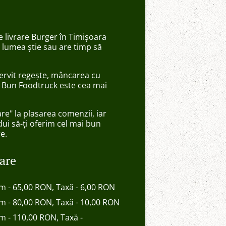
de livrare Burger în Timișoara
 lumea știe sau are timp să
 servit regește, mâncarea cu
n Bun Foodtruck este cea mai
are" la plasarea comenzii, iar
ui să-ți oferim cel mai bun
re.
rare
im - 65,00 RON, Taxă - 6,00 RON
im - 80,00 RON, Taxă - 10,00 RON
im - 110,00 RON, Taxă -